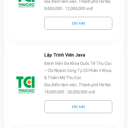
Địa điểm làm việc: Thành phố Hà Nội
công. Người bệnh lựa chọn khám chữa bệnh tại đây không
8,000,000 - 12,000,000 vnđ
chỉ vì tin tưởng mà còn vì hài lòng với phong cách phục vụ
tận tình, chu đáo. Tỷ lệ hài lòng khi khám chữa bệnh lên tới
Chi tiết
99.9%.
Lập Trình Viên Java
Bệnh Viện Đa Khoa Quốc Tế Thu Cúc
– Chi Nhánh Công Ty Cổ Phần Y Khoa
& Thẩm Mỹ Thu Cúc
Địa điểm làm việc: Thành phố Hà Nội
18,000,000 - 20,000,000 vnđ
Chi tiết