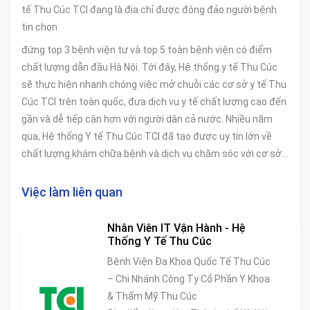
tế Thu Cúc TCI đang là địa chỉ được đông đảo người bệnh
tin chọn
đứng top 3 bệnh viện tư và top 5 toàn bệnh viện có điểm
chất lượng dẫn đầu Hà Nội. Tới đây, Hệ thống y tế Thu Cúc
sẽ thực hiện nhanh chóng việc mở chuỗi các cơ sở y tế Thu
Cúc TCI trên toàn quốc, đưa dịch vụ y tế chất lượng cao đến
gần và dễ tiếp cận hơn với người dân cả nước. Nhiều năm
qua, Hệ thống Y tế Thu Cúc TCI đã tạo được uy tín lớn về
chất lượng khám chữa bệnh và dịch vụ chăm sóc với cơ sở
vật chất hiện đại vượt trội, trang thiết bị y tế tiên tiến, cùng
đội ngũ bác sĩ giỏi chuyên môn, giàu y đức. Chất lượng khám
Việc làm liên quan
chữa bệnh luôn là tiêu chí được khẳng định tại Thu Cúc TCI
với sự đánh giá cao từ Sở Y Tế Hà Nội và từ người bệnh.
Nhân Viên IT Vận Hành - Hệ
Không chỉ luôn nằm trong Top đầu các bệnh viện có điểm
Thống Y Tế Thu Cúc
chất lượng cao nhất với 83 tiêu chí khắt khe của Sở Y tế,
Bệnh Viện Đa Khoa Quốc Tế Thu Cúc
Bệnh viện ĐKQT Thu Cúc còn được tin chọn là “cánh tay nối
– Chi Nhánh Công Ty Cổ Phần Y Khoa
dài” của các bệnh viện trung ương với sứ mệnh mang đến
& Thẩm Mỹ Thu Cúc
dịch vụ y tế tin cậy cho người dân, góp phần giảm tải y tế