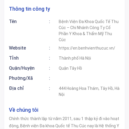
Thông tin công ty
Tên
:
Bệnh Viện Đa Khoa Quốc Tế Thu
Cúc – Chi Nhánh Công Ty Cổ
Phần Y Khoa & Thẩm Mỹ Thu
Cúc
Website
:
https://en.benhvienthucuc.vn/
Tỉnh
:
Thành phố Hà Nội
Quận/Huyện
:
Quận Tây Hồ
Phường/Xã
:
Địa chỉ
:
444 Hoàng Hoa Thám, Tây Hồ, Hà
Nội
Về chúng tôi
Chính thức thành lập từ năm 2011, sau 1 thập kỷ đi vào hoạt
động, Bệnh viện Đa khoa Quốc tế Thu Cúc nay là Hệ thống Y