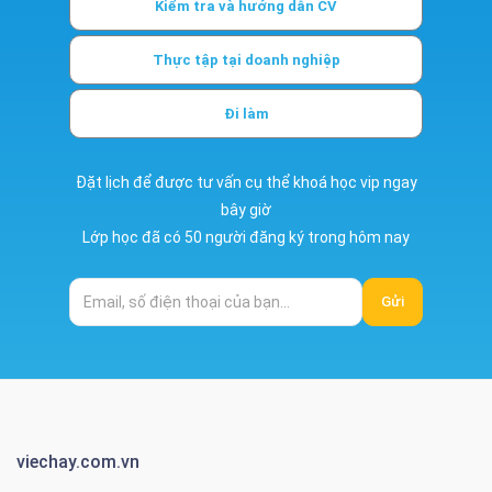
Kiểm tra và hướng dẫn CV
Thực tập tại doanh nghiệp
Đi làm
Đặt lịch để được tư vấn cụ thể khoá học vip ngay
bây giờ
Lớp học đã có 50 người đăng ký trong hôm nay
Gửi
viechay.com.vn