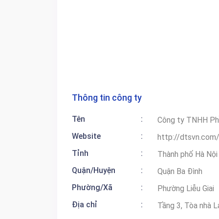
Thông tin công ty
Tên
:
Công ty TNHH P
Website
:
http://dtsvn.com
Tỉnh
:
Thành phố Hà Nội
Quận/Huyện
:
Quận Ba Đình
Phường/Xã
:
Phường Liễu Giai
Địa chỉ
:
Tầng 3, Tòa nhà L