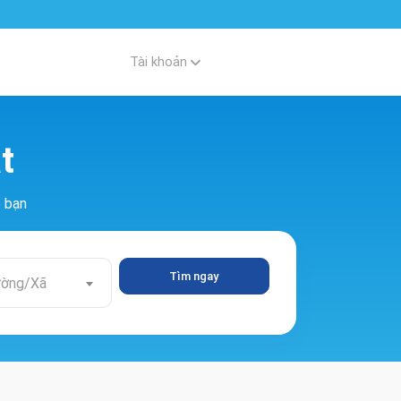
Tài khoản
t
o bạn
Tìm ngay
ờng/Xã