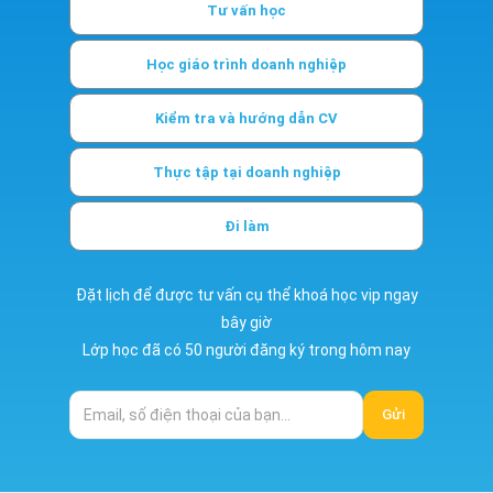
Tư vấn học
Học giáo trình doanh nghiệp
Kiểm tra và hướng dẫn CV
Thực tập tại doanh nghiệp
Đi làm
Đặt lịch để được tư vấn cụ thể khoá học vip ngay
bây giờ
Lớp học đã có 50 người đăng ký trong hôm nay
Gửi