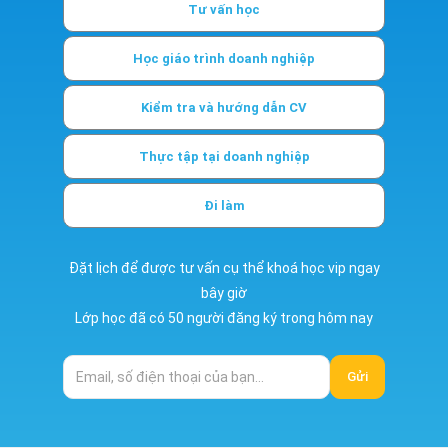
Tư vấn học
Học giáo trình doanh nghiệp
Kiểm tra và hướng dẫn CV
Thực tập tại doanh nghiệp
Đi làm
Đặt lịch để được tư vấn cụ thể khoá học vip ngay
bây giờ
Lớp học đã có 50 người đăng ký trong hôm nay
Gửi