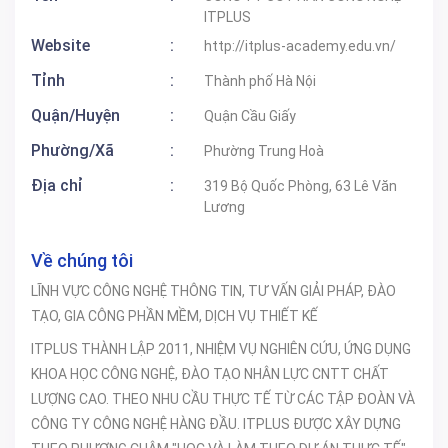
ITPLUS
Website
:
http://itplus-academy.edu.vn/
Tỉnh
:
Thành phố Hà Nội
Quận/Huyện
:
Quận Cầu Giấy
Phường/Xã
:
Phường Trung Hoà
Địa chỉ
:
319 Bộ Quốc Phòng, 63 Lê Văn
Lương
Về chúng tôi
LĨNH VỰC CÔNG NGHỆ THÔNG TIN, TƯ VẤN GIẢI PHÁP, ĐÀO
TẠO, GIA CÔNG PHẦN MỀM, DỊCH VỤ THIẾT KẾ
ITPLUS THÀNH LẬP 2011, NHIỆM VỤ NGHIÊN CỨU, ỨNG DỤNG
KHOA HỌC CÔNG NGHỆ, ĐÀO TẠO NHÂN LỰC CNTT CHẤT
LƯỢNG CAO. THEO NHU CẦU THỰC TẾ TỪ CÁC TẬP ĐOÀN VÀ
CÔNG TY CÔNG NGHỆ HÀNG ĐẦU. ITPLUS ĐƯỢC XÂY DỰNG