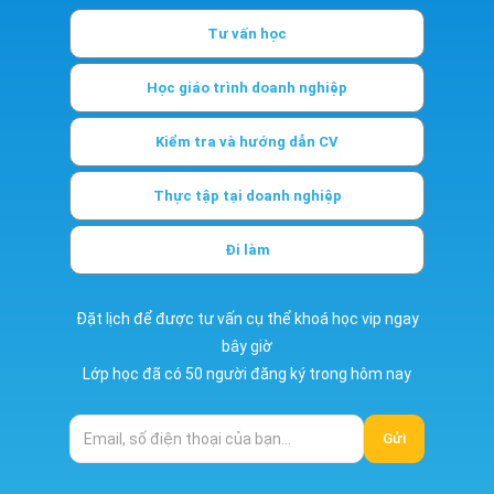
Tư vấn học
Học giáo trình doanh nghiệp
Kiểm tra và hướng dẫn CV
Thực tập tại doanh nghiệp
Đi làm
Đặt lịch để được tư vấn cụ thể khoá học vip ngay
bây giờ
Lớp học đã có 50 người đăng ký trong hôm nay
Gửi