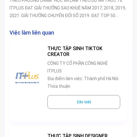
THEO PHƯƠNG CHÂM "HỌC VÀ LÀM THEO DỰ ÁN THỰC TẾ"
ITPLUS ĐẠT GIẢI THƯỞNG SAO KHUÊ NĂM 2017, 2018, 2019,
2021. GIẢI THƯỞNG CHUYỂN ĐỔI SỐ 2019. ĐẠT TOP 50
THƯƠNG HIỆU DẪN ĐẦU VIỆT NAM.
Việc làm liên quan
THỰC TẬP SINH TIKTOK
CREATOR
CÔNG TY CỔ PHẦN CÔNG NGHỆ
ITPLUS
Địa điểm làm việc: Thành phố Hà Nội
Thỏa thuận
Chi tiết
THỰC TẬP SINH DESIGNER