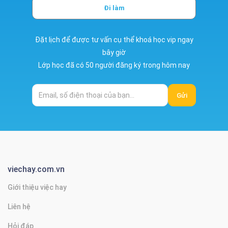
Đi làm
Đặt lịch để được tư vấn cụ thể khoá học vip ngay
bây giờ
Lớp học đã có 50 người đăng ký trong hôm nay
Gửi
viechay.com.vn
Giới thiệu việc hay
Liên hệ
Hỏi đáp