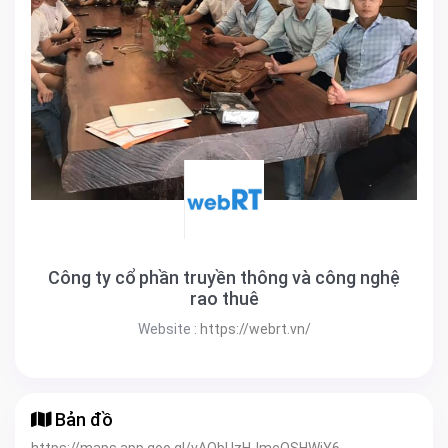
Công ty cổ phần truyền thông và công nghệ
rao thuê
Website :
https://webrt.vn/
Bản đồ
https://maps.app.goo.gl/vAQbUzHJmcQSHWjY6