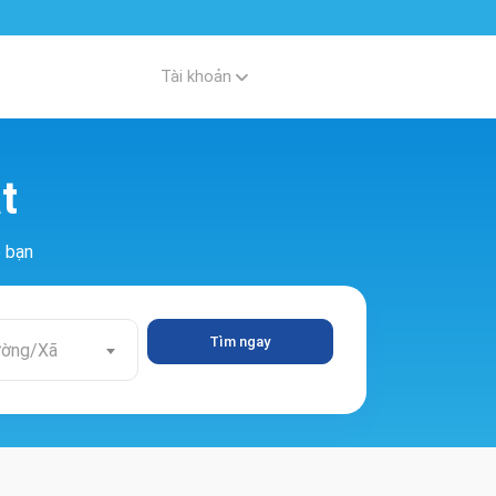
Tài khoản
t
o bạn
Tìm ngay
ờng/Xã