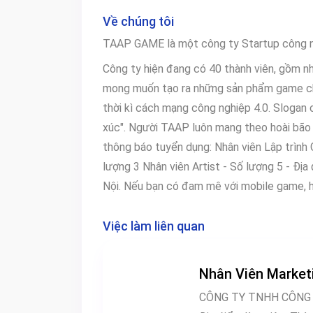
Về chúng tôi
TAAP GAME là một công ty Startup công 
Công ty hiện đang có 40 thành viên, gồm 
mong muốn tạo ra những sản phẩm game chấ
thời kì cách mạng công nghiệp 4.0. Slogan 
xúc". Người TAAP luôn mang theo hoài bão 
thông báo tuyển dụng: Nhân viên Lập trình Game Unity - Số lượng 6 Nhân viên Game Design - Số
lượng 3 Nhân viên Artist - Số lượng 5 - Địa
Nội. Nếu bạn có đam mê với mobile game, h
Việc làm liên quan
Nhân Viên Market
CÔNG TY TNHH CÔNG