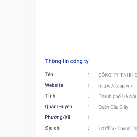
Thông tin công ty
Tên
:
CÔNG TY TNHH 
Website
:
https://taap.vn/
Tỉnh
:
Thành phố Hà Nội
Quận/Huyện
:
Quận Cầu Giấy
Phường/Xã
:
Địa chỉ
:
D'Office Thành Thá