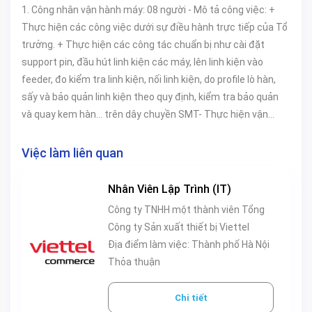
1. Công nhân vận hành máy: 08 người - Mô tả công việc: +
Thực hiện các công việc dưới sự điều hành trực tiếp của Tổ
trưởng. + Thực hiện các công tác chuẩn bị như cài đặt
support pin, đầu hút linh kiện các máy, lên linh kiện vào
feeder, đo kiểm tra linh kiện, nối linh kiện, do profile lò hàn,
sấy và bảo quản linh kiện theo quy định, kiểm tra bảo quản
và quay kem hàn... trên dây chuyền SMT- Thực hiện vận
hành các loại máy móc thiết bị trên dây chuyền SMT. + Xử lý
các lỗi SMT cơ bản như pickup và đầu hút bẩn...kiểm tra xác
Việc làm liên quan
nhận lỗi, sản phẩm lỗi trong quá trình sản xuất. + Thực hiện
tháo linh kiện, kiểm tra và chốt số liệu trước khi nhập trả
Nhân Viên Lập Trình (IT)
kho. - Tiêu chuẩn nhân sự: + Giới tính: Nam/Nữ + Sức khỏe
Công ty TNHH một thành viên Tổng
tốt. + Trình độ: Tốt nghiệp Trung cấp trở lên chuyên ngành
Công ty Sản xuất thiết bị Viettel
Điện, Điện tử/Điện tử viễn thông/Tự động hóa - Địa điểm
Địa điểm làm việc: Thành phố Hà Nội
làm việc: An Khánh, Hoài Đức, Hà Nội. 2. Công nhân sửa chữa:
Thỏa thuận
05 người - Mô tả công việc: + Tiếp nhận bán thành phẩm,
sản phẩm lỗi trong quá trình sản xuất, phân tích lỗi, đưa ra
Chi tiết
phương án và thực hiện sửa chữa. + Tiếp nhận và sửa chữa