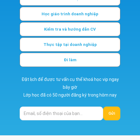
Học giáo trình doanh nghiệp
Kiểm tra và hướng dẫn CV
Thực tập tại doanh nghiệp
Đi làm
Đặt lịch để được tư vấn cụ thể khoá học vip ngay
bây giờ
Lớp học đã có 50 người đăng ký trong hôm nay
Gửi