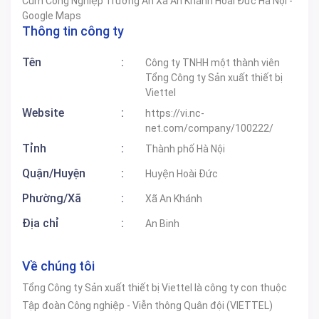
Cum Công Nghiệp Trường An Xã An Khánh Hoài Đức Hà Nội -
Google Maps
Thông tin công ty
Tên
:
Công ty TNHH một thành viên
Tổng Công ty Sản xuất thiết bị
Viettel
Website
:
https://vi.nc-
net.com/company/100222/
Tỉnh
:
Thành phố Hà Nội
Quận/Huyện
:
Huyện Hoài Đức
Phường/Xã
:
Xã An Khánh
Địa chỉ
:
An Binh
Về chúng tôi
Tổng Công ty Sản xuất thiết bị Viettel là công ty con thuộc
Tập đoàn Công nghiệp - Viễn thông Quân đội (VIETTEL)