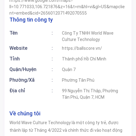
https://www.google.com/maps?
ll=10.771033,106.721876&z=16&t=m&hl=vi&gl=US&mapclie
nt=embed&cid=2656012071492070555
Thông tin công ty
Tên
:
Công Ty TNHH World Wave
Culture Technology
Website
:
https://ballscore.vn/
Tỉnh
:
Thành phố Hồ Chí Minh
Quận/Huyện
:
Quận 7
Phường/Xã
:
Phường Tân Phú
Địa chỉ
:
99 Nguyễn Thị Thập, Phường
Tân Phú, Quận 7, HCM
Về chúng tôi
World Wave Culture Technology là một công ty trẻ, được
thành lập từ Tháng 4/2022 và chính thức đi vào hoạt động