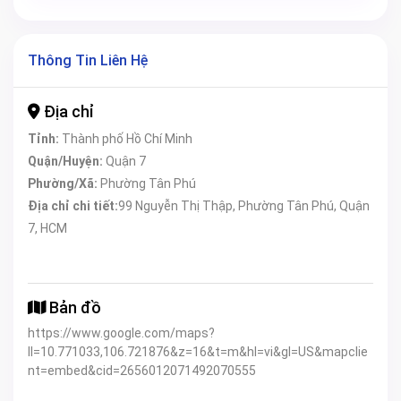
Thông Tin Liên Hệ
Địa chỉ
Tỉnh:
Thành phố Hồ Chí Minh
Quận/Huyện:
Quận 7
Phường/Xã:
Phường Tân Phú
Địa chỉ chi tiết:
99 Nguyễn Thị Thập, Phường Tân Phú, Quận
7, HCM
Bản đồ
https://www.google.com/maps?
ll=10.771033,106.721876&z=16&t=m&hl=vi&gl=US&mapclie
nt=embed&cid=2656012071492070555