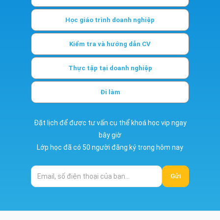
Học giáo trình doanh nghiệp
Kiểm tra và hướng dẫn CV
Thực tập tại doanh nghiệp
Đi làm
Đặt lịch để được tư vấn cụ thể khoá học vip ngay
bây giờ
Lớp học đã có 50 người đăng ký trong hôm nay
Gửi