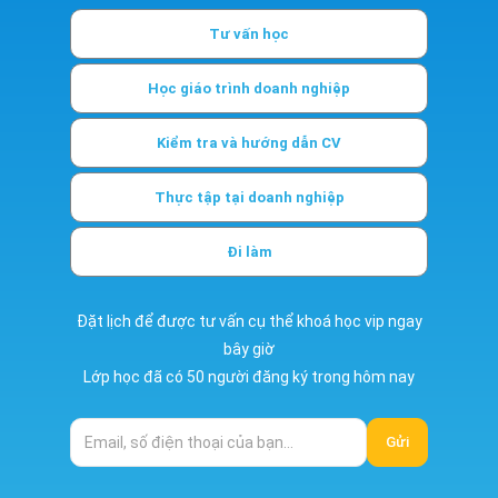
Tư vấn học
Học giáo trình doanh nghiệp
Kiểm tra và hướng dẫn CV
Thực tập tại doanh nghiệp
Đi làm
Đặt lịch để được tư vấn cụ thể khoá học vip ngay
bây giờ
Lớp học đã có 50 người đăng ký trong hôm nay
Gửi