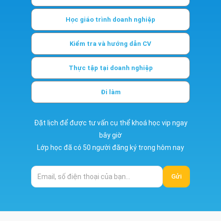
Học giáo trình doanh nghiệp
Kiểm tra và hướng dẫn CV
Thực tập tại doanh nghiệp
Đi làm
Đặt lịch để được tư vấn cụ thể khoá học vip ngay
bây giờ
Lớp học đã có 50 người đăng ký trong hôm nay
Gửi