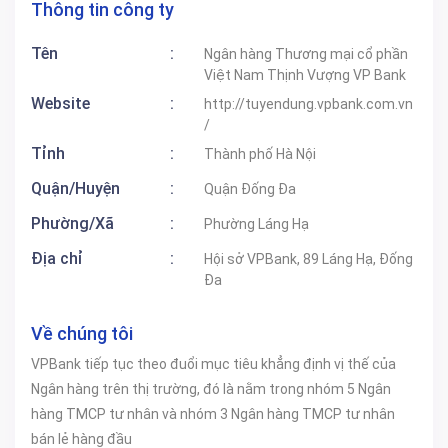
Thông tin công ty
Tên
:
Ngân hàng Thương mại cổ phần
Việt Nam Thịnh Vượng VP Bank
Website
:
http://tuyendung.vpbank.com.vn
/
Tỉnh
:
Thành phố Hà Nội
Quận/Huyện
:
Quận Đống Đa
Phường/Xã
:
Phường Láng Hạ
Địa chỉ
:
Hội sở VPBank, 89 Láng Hạ, Đống
Đa
Về chúng tôi
VPBank tiếp tục theo đuổi mục tiêu khẳng định vị thế của
Ngân hàng trên thị trường, đó là nằm trong nhóm 5 Ngân
hàng TMCP tư nhân và nhóm 3 Ngân hàng TMCP tư nhân
bán lẻ hàng đầu