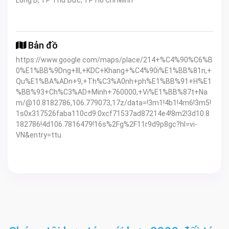
Long B, TP Thủ Đức, TP Hồ Chí Minh
Bản đồ
https://www.google.com/maps/place/214+%C4%90%C6%B
0%E1%BB%9Dng+III,+KDC+Khang+%C4%90i%E1%BB%81n,+
Qu%E1%BA%ADn+9,+Th%C3%A0nh+ph%E1%BB%91+H%E1
%BB%93+Ch%C3%AD+Minh+760000,+Vi%E1%BB%87t+Na
m/@10.8182786,106.779073,17z/data=!3m1!4b1!4m6!3m5!
1s0x317526faba110cd9:0xcf71537ad87214e4!8m2!3d10.8
182786!4d106.7816479!16s%2Fg%2F11r9d9p8gc?hl=vi-
VN&entry=ttu