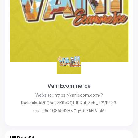
Vani Ecommerce
Website :
https://vaniecom.com/?
fbclid=IwAR0QpdvZK0sRQfJPRuUZeN_32VBEb3-
mzr_j6u1Q35542HwYqBRfZkFRJsM