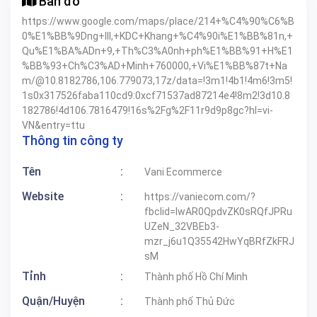
Bản đồ
https://www.google.com/maps/place/214+%C4%90%C6%B
0%E1%BB%9Dng+III,+KDC+Khang+%C4%90i%E1%BB%81n,+
Qu%E1%BA%ADn+9,+Th%C3%A0nh+ph%E1%BB%91+H%E1
%BB%93+Ch%C3%AD+Minh+760000,+Vi%E1%BB%87t+Na
m/@10.8182786,106.779073,17z/data=!3m1!4b1!4m6!3m5!
1s0x317526faba110cd9:0xcf71537ad87214e4!8m2!3d10.8
182786!4d106.7816479!16s%2Fg%2F11r9d9p8gc?hl=vi-
VN&entry=ttu
Thông tin công ty
Tên
:
Vani Ecommerce
Website
:
https://vaniecom.com/?
fbclid=IwAR0QpdvZK0sRQfJPRu
UZeN_32VBEb3-
mzr_j6u1Q35542HwYqBRfZkFRJ
sM
Tỉnh
:
Thành phố Hồ Chí Minh
Quận/Huyện
:
Thành phố Thủ Đức