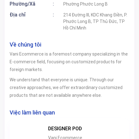
Phường/Xã
:
Phường Phước Long B
Địa chỉ
:
214 Đường III, KDC Khang Điền, P.
Phước Long B, TP Thủ Đức, TP
Hồ Chí Minh
Về chúng tôi
Vani Ecommerce is a foremost company specializing in the
E-commerce field, focusing on customized products for
foreign markets.
We understand that everyone is unique. Through our
creative approaches, we offer extraordinary customized
products that are not available anywhere else.
Việc làm liên quan
DESIGNER POD
Vani Ecommerce