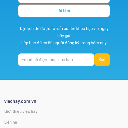
Đi làm
Đặt lịch để được tư vấn cụ thể khoá học vip ngay
bây giờ
Lớp học đã có 50 người đăng ký trong hôm nay
Gửi
viechay.com.vn
Giới thiệu việc hay
Liên hệ